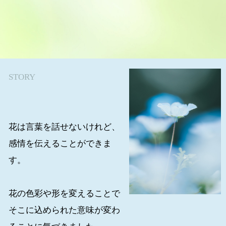
豪華なギフトやちょっとしたお祝い ご自宅用に一輪挿しまで
カクテルのような花束
お花には心を繋げる力があります。
お電話・店頭までお気軽にお問い合わせください。配送も承っております。
STORY
花は言葉を話せないけれど、
感情を伝えることができま
す。
花の色彩や形を変えることで
そこに込められた意味が変わ